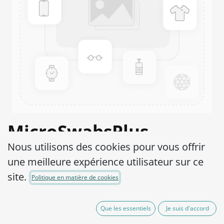
MicroSwabsPlus
Nous utilisons des cookies pour vous offrir
Candida glabrata
une meilleure expérience utilisateur sur ce
ATCC® 66032™
site.
Politique en matière de cookies
Product Code:
MS2C0110010
Que les essentiels
Je suis d'accord
525,00
€
hors TVA