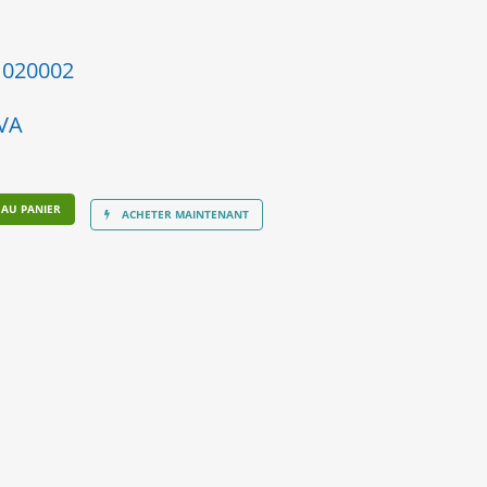
020002
TVA
 AU PANIER
ACHETER MAINTENANT