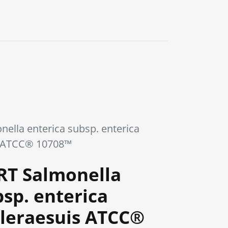
0
nella enterica subsp. enterica
s ATCC® 10708™
RT Salmonella
bsp. enterica
leraesuis ATCC®