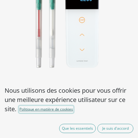
HyBundle Surface
Nous utilisons des cookies pour vous offrir
une meilleure expérience utilisateur sur ce
Lumitester SMART +
site.
Politique en matière de cookies
LuciPac A3 Surface
Product Code:
1802655-L/XL
Que les essentiels
Je suis d'accord