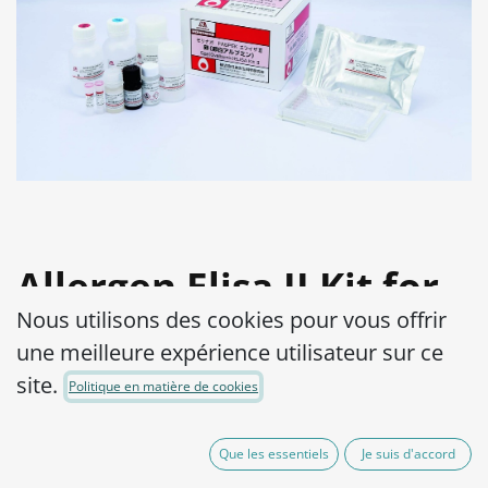
Allergen Elisa II Kit for
Nous utilisons des cookies pour vous offrir
Egg (Ovalbumin)
une meilleure expérience utilisateur sur ce
Product Code:
15000052-001
site.
Politique en matière de cookies
Allergen detection in highly processed
Que les essentiels
Je suis d'accord
and heated food