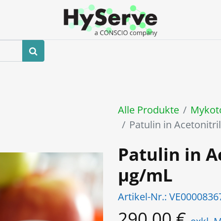
hop
Veranstaltungen
Blog
Kontaktieren Sie uns
Alle Produkte
Mykot
Patulin in Acetonitr
Patulin in A
µg/mL
Artikel-Nr.:
VE0000836
290,00
€