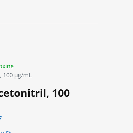
0
oxine
il, 100 µg/mL
cetonitril, 100
7