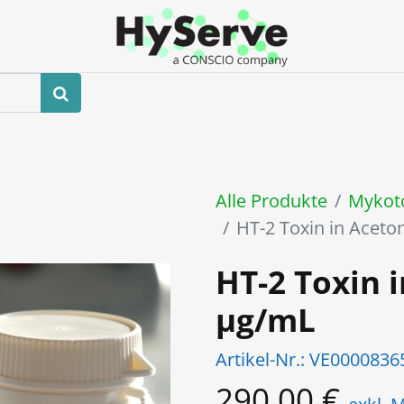
hop
Veranstaltungen
Blog
Kontaktieren Sie uns
Alle Produkte
Mykot
HT-2 Toxin in Aceton
HT-2 Toxin i
µg/mL
Artikel-Nr.:
VE0000836
290,00
€