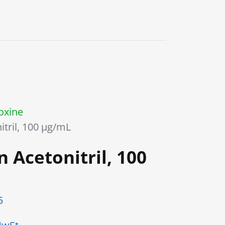
0
oxine
itril, 100 µg/mL
n Acetonitril, 100
5