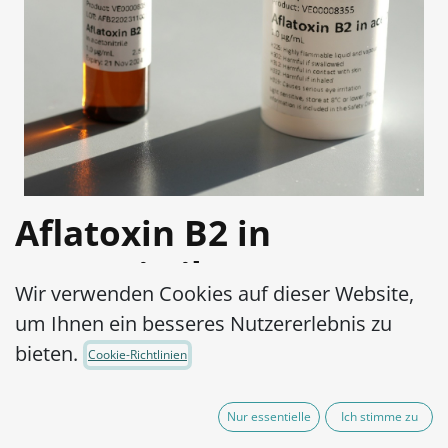
Aflatoxin B2 in
Acetonitril,1 µg/mL
Wir verwenden Cookies auf dieser Website,
Artikel-Nr.:
VE00008355
um Ihnen ein besseres Nutzererlebnis zu
290,00
€
bieten.
Cookie-Richtlinien
exkl. MwSt.
(zzgl. Versandkosten)
Nur essentielle
Ich stimme zu
IN DEN WARENKORB
JETZT KAUFEN