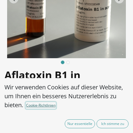
Aflatoxin B1 in
Acetonitril, 1 µg/mL
Wir verwenden Cookies auf dieser Website,
um Ihnen ein besseres Nutzererlebnis zu
Artikel-Nr.:
VE00008349
bieten.
Cookie-Richtlinien
290,00
€
exkl. MwSt.
(zzgl. Versandkosten)
Nur essentielle
Ich stimme zu