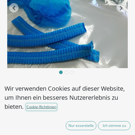
Hy Con Boots/MRD-
Wir verwenden Cookies auf dieser Website,
sterile pre-moistened
um Ihnen ein besseres Nutzererlebnis zu
bieten.
sampling overshoes- 2
Cookie-Richtlinien
pairs
Nur essentielle
Ich stimme zu