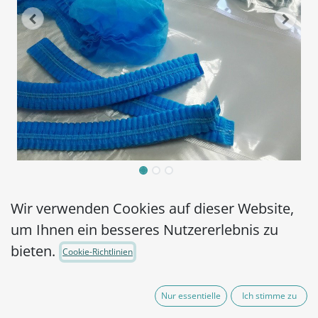
Hy Con Boots/MRD-
Wir verwenden Cookies auf dieser Website,
sterile pre-moistened
um Ihnen ein besseres Nutzererlebnis zu
bieten.
sampling overshoes- 2
Cookie-Richtlinien
pairs
Nur essentielle
Ich stimme zu