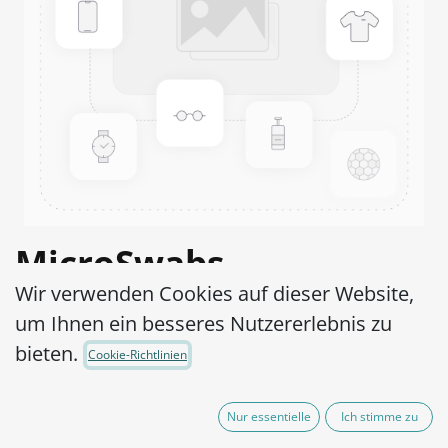
MicroSwabs
Wir verwenden Cookies auf dieser Website,
Saccharomyces
um Ihnen ein besseres Nutzererlebnis zu
cerevisiae WDCM
bieten.
Cookie-Richtlinien
00058-ATCC® 9763™
Nur essentielle
Ich stimme zu
Artikel-Nr.:
MSS1010010