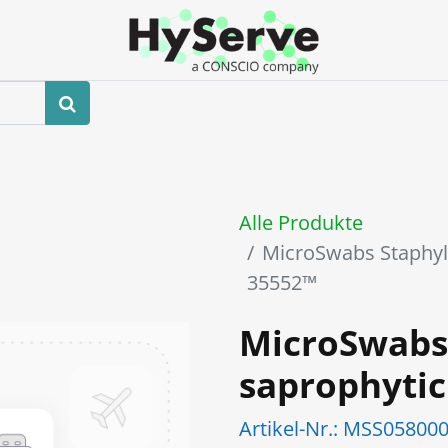
hop
Veranstaltungen
Blog
Kontaktieren Sie uns
Alle Produkte
MicroSwabs Staphy
35552™
MicroSwabs
saprophyti
Artikel-Nr.:
MSS05800