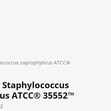
0
lococcus saprophyticus ATCC®
 Staphylococcus
cus ATCC® 35552™
02