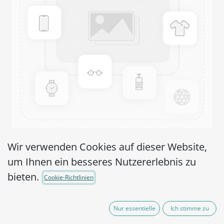
MicroSwabs
Wir verwenden Cookies auf dieser Website,
um Ihnen ein besseres Nutzererlebnis zu
Staphylococcus aureus
bieten.
Cookie-Richtlinien
WDCM 00033,WDCM
00193,WDCM 00195-
Nur essentielle
Ich stimme zu