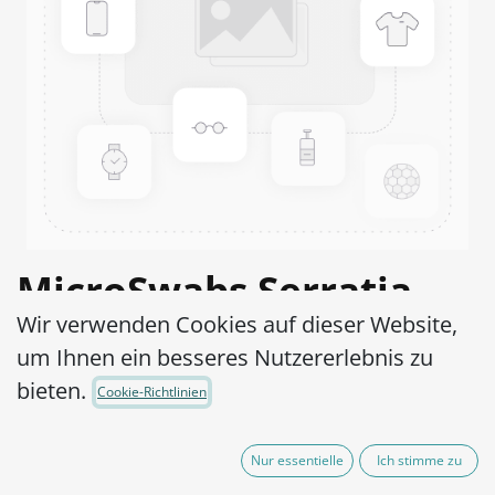
MicroSwabs Serratia
Wir verwenden Cookies auf dieser Website,
marcescens ATCC®
um Ihnen ein besseres Nutzererlebnis zu
13880™
bieten.
Cookie-Richtlinien
Artikel-Nr.:
MSS0210010
Nur essentielle
Ich stimme zu
290,00
€
exkl. MwSt.