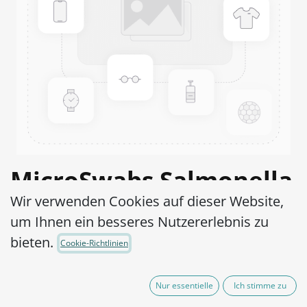
MicroSwabs Salmonella
Wir verwenden Cookies auf dieser Website,
abaetetuba ATCC®
um Ihnen ein besseres Nutzererlebnis zu
35640™
bieten.
Cookie-Richtlinien
Artikel-Nr.:
MSS0030010
Nur essentielle
Ich stimme zu
290,00
€
exkl. MwSt.