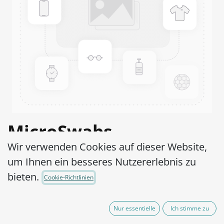
MicroSwabs
Wir verwenden Cookies auf dieser Website,
Saccharomyces
um Ihnen ein besseres Nutzererlebnis zu
cerevisiae ATCC®
bieten.
Cookie-Richtlinien
32701™
Nur essentielle
Ich stimme zu
Artikel-Nr.:
MSS0010010