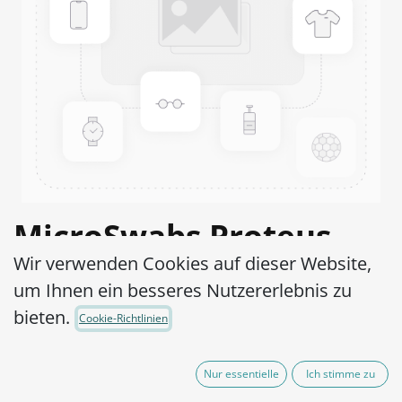
MicroSwabs Proteus
Wir verwenden Cookies auf dieser Website,
hauseri ATCC® 13315™
um Ihnen ein besseres Nutzererlebnis zu
Artikel-Nr.:
MSP0180002
bieten.
Cookie-Richtlinien
95,00
€
exkl. MwSt.
Nur essentielle
Ich stimme zu
(zzgl. Versandkosten)