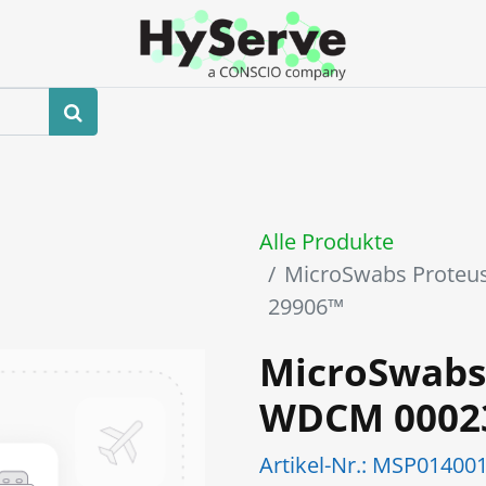
hop
Veranstaltungen
Blog
Kontaktieren Sie uns
Alle Produkte
MicroSwabs Proteu
29906™
MicroSwabs 
WDCM 0002
Artikel-Nr.:
MSP01400