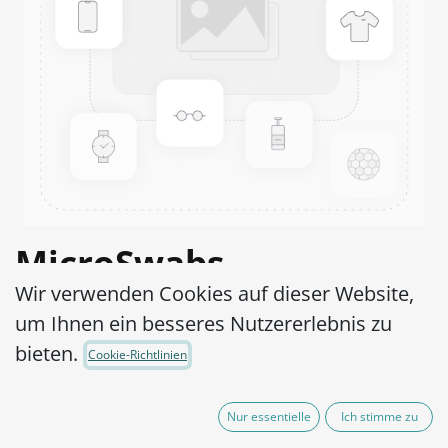
MicroSwabs
Wir verwenden Cookies auf dieser Website,
Propionibacterium
um Ihnen ein besseres Nutzererlebnis zu
acnes ATCC® 11827™
bieten.
Cookie-Richtlinien
Artikel-Nr.:
MSP0110002
Nur essentielle
Ich stimme zu
95,00
€
exkl. MwSt.