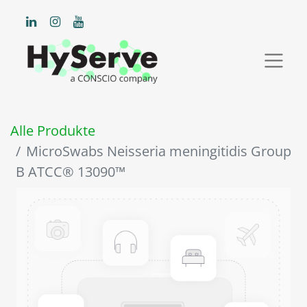
Alle Produkte
MicroSwabs Neisseria meningitidis Group
B ATCC® 13090™