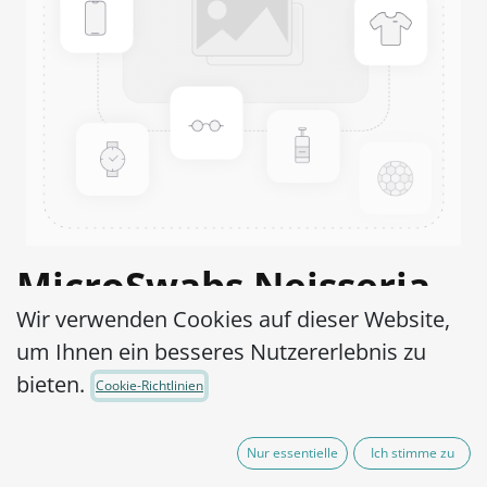
MicroSwabs Neisseria
Wir verwenden Cookies auf dieser Website,
meningitidis Group B
um Ihnen ein besseres Nutzererlebnis zu
ATCC® 13090™
bieten.
Cookie-Richtlinien
Artikel-Nr.:
MSN0110010
Nur essentielle
Ich stimme zu
290,00
€
exkl. MwSt.