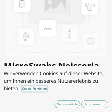
MicroSwabs Neisseria
Wir verwenden Cookies auf dieser Website,
lactamica ATCC®
um Ihnen ein besseres Nutzererlebnis zu
49142™
bieten.
Cookie-Richtlinien
Artikel-Nr.:
MSN0090010
Nur essentielle
Ich stimme zu
290,00
€
exkl. MwSt.