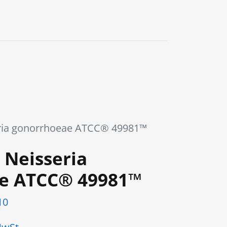
0
ria gonorrhoeae ATCC® 49981™
 Neisseria
e ATCC® 49981™
10