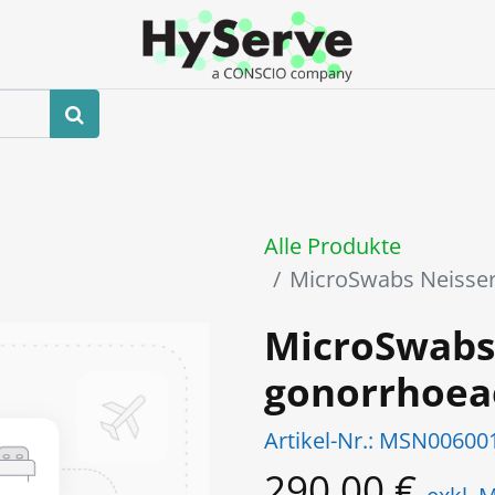
hop
Veranstaltungen
Blog
Kontaktieren Sie uns
Alle Produkte
MicroSwabs Neisse
MicroSwabs
gonorrhoea
Artikel-Nr.:
MSN00600
290,00
€