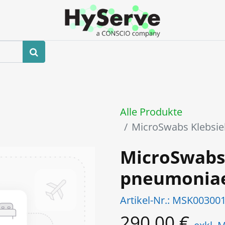
hop
Veranstaltungen
Blog
Kontaktieren Sie uns
Alle Produkte
MicroSwabs Klebsi
MicroSwabs 
pneumonia
Artikel-Nr.:
MSK00300
290,00
€