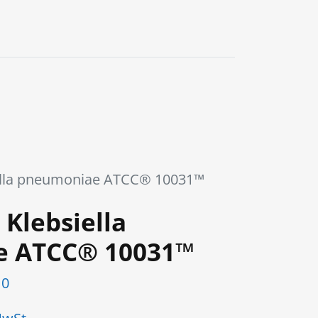
0
ella pneumoniae ATCC® 10031™
Klebsiella
e ATCC® 10031™
10