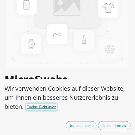
MicroSwabs
Wir verwenden Cookies auf dieser Website,
Haemophilus
um Ihnen ein besseres Nutzererlebnis zu
paraphrophilus ATCC®
bieten.
Cookie-Richtlinien
49146™
Nur essentielle
Ich stimme zu
Artikel-Nr.:
MSH0160002