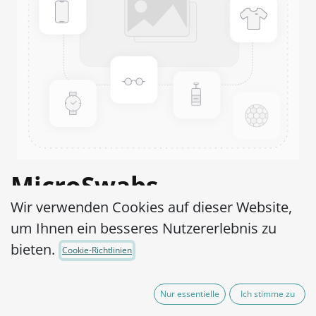
MicroSwabs
Wir verwenden Cookies auf dieser Website,
Gardnerella vaginalis
um Ihnen ein besseres Nutzererlebnis zu
ATCC® 14018™
bieten.
Cookie-Richtlinien
Artikel-Nr.:
MSG0010002
Nur essentielle
Ich stimme zu
95,00
€
exkl. MwSt.