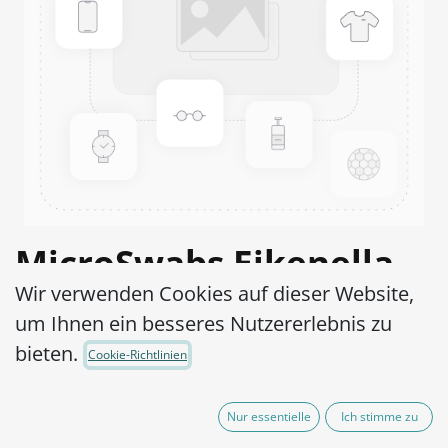
MicroSwabs Eikenella
Wir verwenden Cookies auf dieser Website,
corrodens ATCC®
um Ihnen ein besseres Nutzererlebnis zu
BAA1152™
bieten.
Cookie-Richtlinien
Artikel-Nr.:
MSE0460010
Nur essentielle
Ich stimme zu
290,00
€
exkl. MwSt.