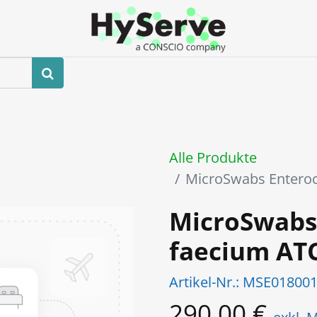
hop
Veranstaltungen
Blog
Kontaktieren Sie uns
Alle Produkte
MicroSwabs Entero
MicroSwabs
faecium AT
Artikel-Nr.:
MSE01800
290,00
€