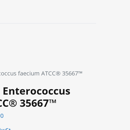
0
coccus faecium ATCC® 35667™
 Enterococcus
CC® 35667™
10