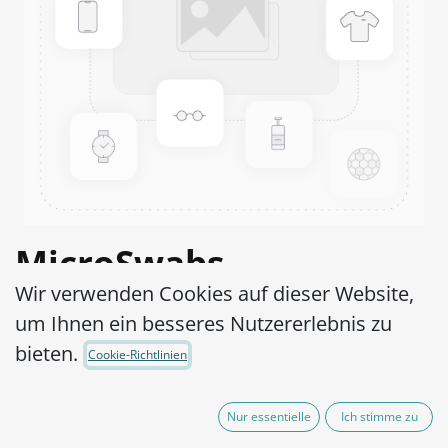
MicroSwabs
Wir verwenden Cookies auf dieser Website,
Enterococcus durans
um Ihnen ein besseres Nutzererlebnis zu
ATCC® 49479™
bieten.
Cookie-Richtlinien
Artikel-Nr.:
MSE0120002
Nur essentielle
Ich stimme zu
95,00
€
exkl. MwSt.