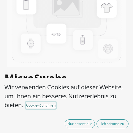
MicroSwabs
Wir verwenden Cookies auf dieser Website,
Cardiobacterium
um Ihnen ein besseres Nutzererlebnis zu
hominis ATCC® 14900™
bieten.
Cookie-Richtlinien
Artikel-Nr.:
MSC0610002
Nur essentielle
Ich stimme zu
95,00
€
exkl. MwSt.