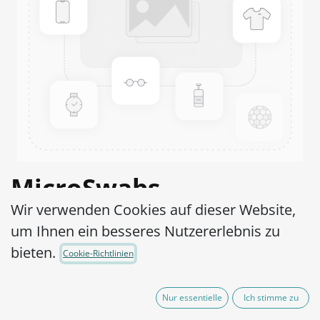
MicroSwabs
Wir verwenden Cookies auf dieser Website,
Corynebacteruim
um Ihnen ein besseres Nutzererlebnis zu
striatum ATCC®
bieten.
Cookie-Richtlinien
BAA1293 ™
Nur essentielle
Ich stimme zu
Artikel-Nr.:
MSC0590002