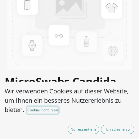
MicroSwabs Candida
Wir verwenden Cookies auf dieser Website,
tropicalis ATCC®
um Ihnen ein besseres Nutzererlebnis zu
66029™
bieten.
Cookie-Richtlinien
Artikel-Nr.:
MSC0190002
Nur essentielle
Ich stimme zu
95,00
€
exkl. MwSt.