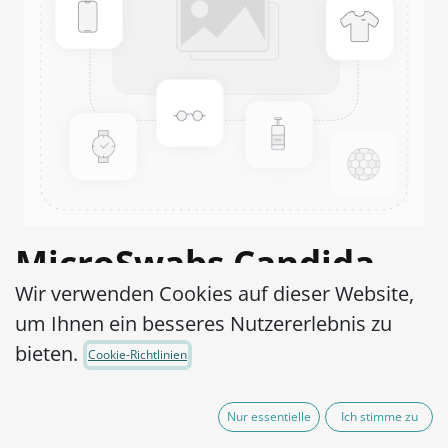
MicroSwabs Candida
Wir verwenden Cookies auf dieser Website,
parapsilosis ATCC®
um Ihnen ein besseres Nutzererlebnis zu
22019™
bieten.
Cookie-Richtlinien
Artikel-Nr.:
MSC0170002
Nur essentielle
Ich stimme zu
95,00
€
exkl. MwSt.