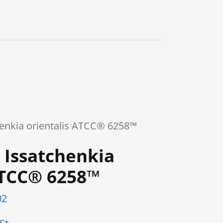
0
enkia orientalis ATCC® 6258™
 Issatchenkia
ATCC® 6258™
02