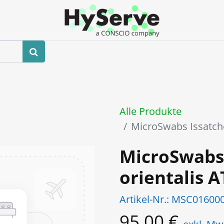
hop
Veranstaltungen
Blog
Kontaktieren Sie uns
Alle Produkte
MicroSwabs Issatch
MicroSwabs
orientalis 
Artikel-Nr.:
MSC01600
95,00
€