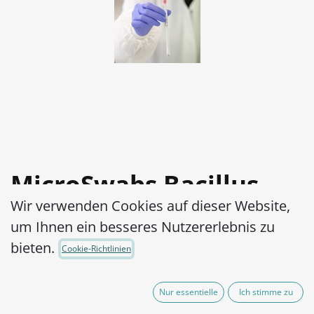
MicroSwabs Bacillus
Wir verwenden Cookies auf dieser Website,
licheniformis WDCM
um Ihnen ein besseres Nutzererlebnis zu
00068-ATCC® 14580™
bieten.
Cookie-Richtlinien
Artikel-Nr.:
MSB0360002
Nur essentielle
Ich stimme zu
95,00
€
exkl. MwSt.