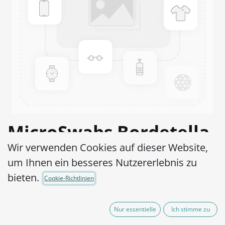
MicroSwabs Bordetella
Wir verwenden Cookies auf dieser Website,
bronchiseptica ATCC®
um Ihnen ein besseres Nutzererlebnis zu
4617™
bieten.
Cookie-Richtlinien
Artikel-Nr.:
MSB0190002
Nur essentielle
Ich stimme zu
95,00
€
exkl. MwSt.