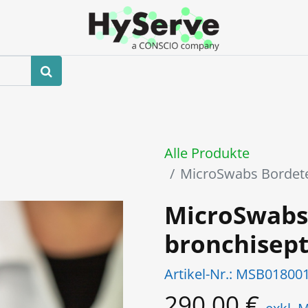
hop
Veranstaltungen
Blog
Kontaktieren Sie uns
Alle Produkte
MicroSwabs Bordete
MicroSwabs
bronchisep
Artikel-Nr.:
MSB01800
290,00
€