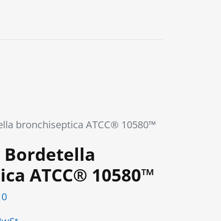
0
lla bronchiseptica ATCC® 10580™
 Bordetella
tica ATCC® 10580™
10