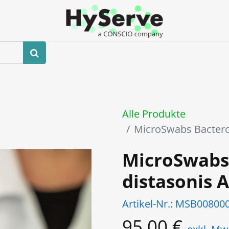
hop
Veranstaltungen
Blog
Kontaktieren Sie uns
Alle Produkte
MicroSwabs Bactero
MicroSwabs
distasonis 
Artikel-Nr.:
MSB00800
95,00
€