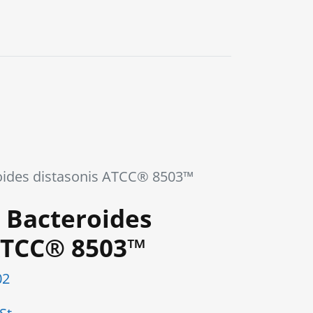
0
ides distasonis ATCC® 8503™
 Bacteroides
ATCC® 8503™
02