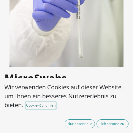
MicroSwabs
Wir verwenden Cookies auf dieser Website,
Lysinibacillus
um Ihnen ein besseres Nutzererlebnis zu
sphaericus ATCC®
bieten.
Cookie-Richtlinien
4525™
Nur essentielle
Ich stimme zu
Artikel-Nr.:
MSB0050002