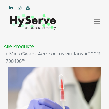
Alle Produkte
MicroSwabs Aerococcus viridans ATCC®
700406™