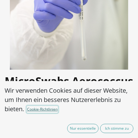
MicroSwabs Aerococcus
Wir verwenden Cookies auf dieser Website,
viridans ATCC®
um Ihnen ein besseres Nutzererlebnis zu
700406™
bieten.
Cookie-Richtlinien
Artikel-Nr.:
MSA0090010
Nur essentielle
Ich stimme zu
290,00
€
exkl. MwSt.