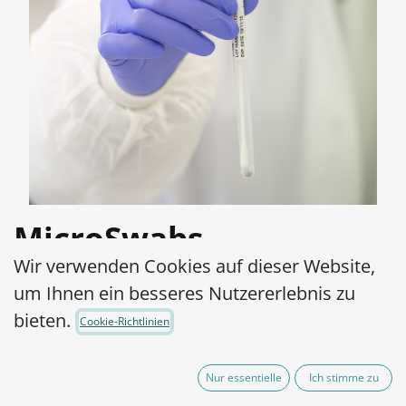
MicroSwabs
Wir verwenden Cookies auf dieser Website,
Acinetobacter lwoffii
um Ihnen ein besseres Nutzererlebnis zu
ATCC® 17925™
bieten.
Cookie-Richtlinien
Artikel-Nr.:
MSA0020010
Nur essentielle
Ich stimme zu
290,00
€
exkl. MwSt.