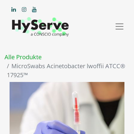
Alle Produkte
MicroSwabs Acinetobacter lwoffii ATCC®
17925™