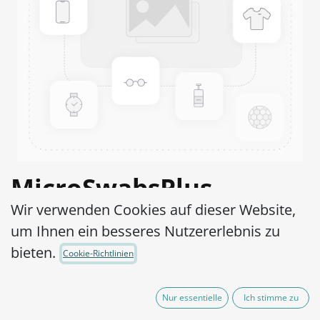
MicroSwabsPlus
Wir verwenden Cookies auf dieser Website,
Yersinia enterocolitica
um Ihnen ein besseres Nutzererlebnis zu
WDCM 00160-ATCC®
bieten.
Cookie-Richtlinien
23715™
Nur essentielle
Ich stimme zu
Artikel-Nr.:
MS2Y0020010