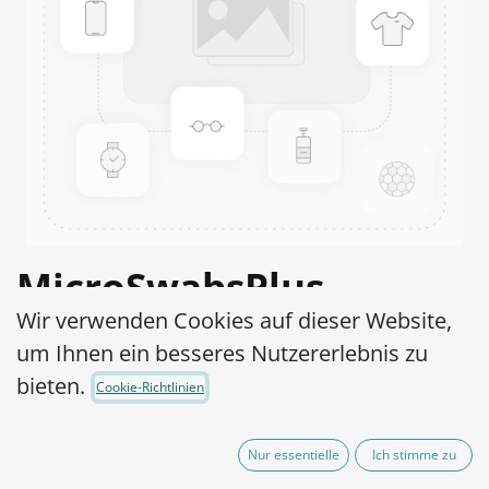
MicroSwabsPlus
Wir verwenden Cookies auf dieser Website,
Streptococcus mutans
um Ihnen ein besseres Nutzererlebnis zu
ATCC® 25175™
bieten.
Cookie-Richtlinien
Artikel-Nr.:
MS2S1250010
Nur essentielle
Ich stimme zu
525,00
€
exkl. MwSt.