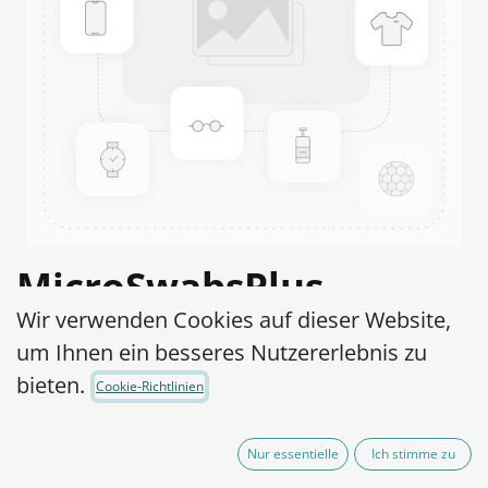
MicroSwabsPlus
Wir verwenden Cookies auf dieser Website,
Staphylococcus
um Ihnen ein besseres Nutzererlebnis zu
saprophyticus ATCC®
bieten.
Cookie-Richtlinien
35552™
Nur essentielle
Ich stimme zu
Artikel-Nr.:
MS2S0580002