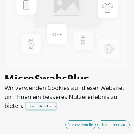
MicroSwabsPlus
Wir verwenden Cookies auf dieser Website,
Staphylococcus
um Ihnen ein besseres Nutzererlebnis zu
epidermidis ATCC®
bieten.
Cookie-Richtlinien
49134™
Nur essentielle
Ich stimme zu
Artikel-Nr.:
MS2S0540010