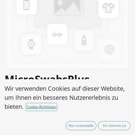
MicroSwabsPlus
Wir verwenden Cookies auf dieser Website,
Staphylococcus aureus
um Ihnen ein besseres Nutzererlebnis zu
WDCM 00032,WDCM
bieten.
Cookie-Richtlinien
00193-ATCC® 6538™
Nur essentielle
Ich stimme zu
Artikel-Nr.:
MS2S0470002