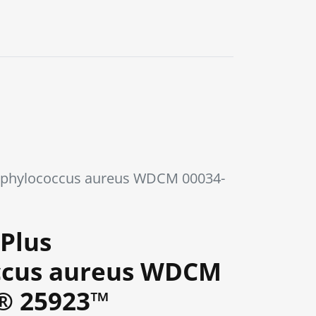
0
aphylococcus aureus WDCM 00034-
Plus
ccus aureus WDCM
® 25923™