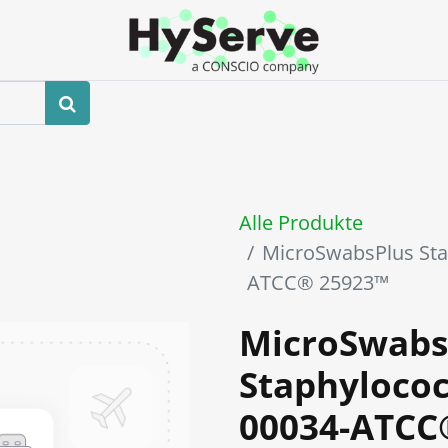
hop
Veranstaltungen
Blog
Kontaktieren Sie uns
Alle Produkte
MicroSwabsPlus St
ATCC® 25923™
MicroSwabs
Staphyloco
00034-ATCC