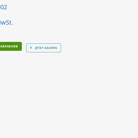
02
MwSt.
WARENKORB
JETZT KAUFEN