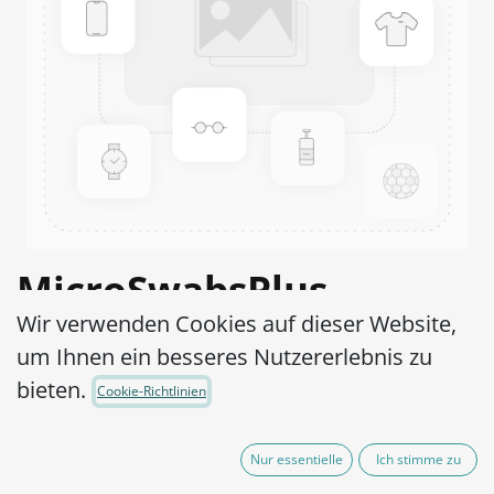
MicroSwabsPlus
Wir verwenden Cookies auf dieser Website,
Sphingomonas trueperi
um Ihnen ein besseres Nutzererlebnis zu
ATCC® 12417™
bieten.
Cookie-Richtlinien
Artikel-Nr.:
MS2S0350002
Nur essentielle
Ich stimme zu
165,00
€
exkl. MwSt.