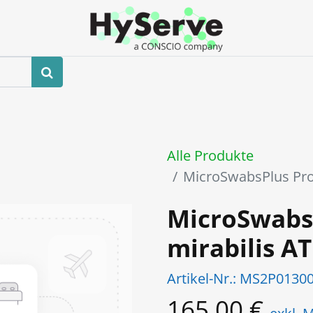
hop
Veranstaltungen
Blog
Kontaktieren Sie uns
Alle Produkte
MicroSwabsPlus Pro
MicroSwabs
mirabilis A
Artikel-Nr.:
MS2P0130
165,00
€