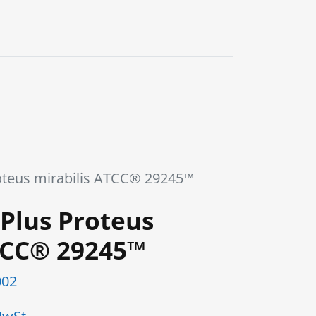
0
teus mirabilis ATCC® 29245™
Plus Proteus
TCC® 29245™
002