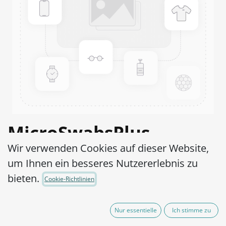
MicroSwabsPlus
Wir verwenden Cookies auf dieser Website,
Neisseria gonorrhoeae
um Ihnen ein besseres Nutzererlebnis zu
ATCC® 49226™
bieten.
Cookie-Richtlinien
Artikel-Nr.:
MS2N0050010
Nur essentielle
Ich stimme zu
525,00
€
exkl. MwSt.