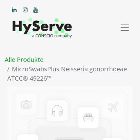
Alle Produkte
MicroSwabsPlus Neisseria gonorrhoeae
ATCC® 49226™