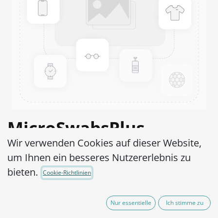
MicroSwabsPlus
Wir verwenden Cookies auf dieser Website,
Microsporum canis
um Ihnen ein besseres Nutzererlebnis zu
ATCC® 11621™
bieten.
Cookie-Richtlinien
Artikel-Nr.:
MS2M0060010
Nur essentielle
Ich stimme zu
525,00
€
exkl. MwSt.